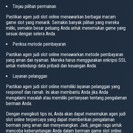
Tinjau pilihan permainan
Pastikan agen judi slot online menawarkan berbagai macam
game slot yang menarik. Semakin banyak pilihan yang mereka
miliki, semakin besar peluang Anda untuk menemukan game yang
sesuai dengan selera Anda.
Periksa metode pembayaran
Pastikan agen judi slot online menawarkan metode pembayaran
yang aman dan nyaman. Mereka harus menggunakan enkripsi SSL
untuk melindungi data pribadi dan keuangan Anda.
Layanan pelanggan
Pastikan agen judi slot online memiliki layanan pelanggan yang
responsif dan ramah. Ini akan membantu Anda jika Anda
mengalami masalah atau memiliki pertanyaan tentang pengalaman
bermain Anda.
Dengan mengikuti tips ini, Anda akan dapat menemukan agen judi
slot online terpercaya yang dapat memberikan pengalaman
bermain yang aman dan menyenangkan. Jadi, jangan ragu untuk
mencoba keberuntungan Anda dalam bermain game slot online.