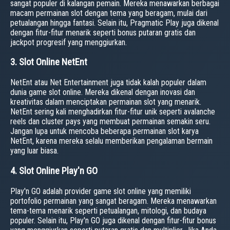
sangat populer di kalangan pemain. Mereka menawarkan berbagai
macam permainan slot dengan tema yang beragam, mulai dari
petualangan hingga fantasi. Selain itu, Pragmatic Play juga dikenal
dengan fitur-fitur menarik seperti bonus putaran gratis dan
jackpot progresif yang menggiurkan.
3. Slot Online NetEnt
NetEnt atau Net Entertainment juga tidak kalah populer dalam
dunia game slot online. Mereka dikenal dengan inovasi dan
kreativitas dalam menciptakan permainan slot yang menarik.
NetEnt sering kali menghadirkan fitur-fitur unik seperti avalanche
reels dan cluster pays yang membuat permainan semakin seru.
Jangan lupa untuk mencoba beberapa permainan slot karya
NetEnt, karena mereka selalu memberikan pengalaman bermain
yang luar biasa.
4. Slot Online Play'n GO
Play'n GO adalah provider game slot online yang memiliki
portofolio permainan yang sangat beragam. Mereka menawarkan
tema-tema menarik seperti petualangan, mitologi, dan budaya
populer. Selain itu, Play'n GO juga dikenal dengan fitur-fitur bonus