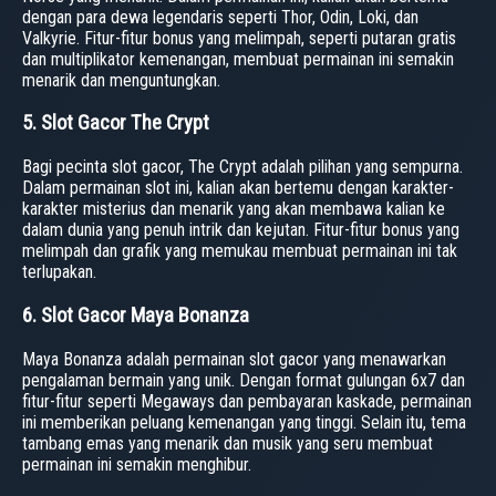
dengan para dewa legendaris seperti Thor, Odin, Loki, dan
Valkyrie. Fitur-fitur bonus yang melimpah, seperti putaran gratis
dan multiplikator kemenangan, membuat permainan ini semakin
menarik dan menguntungkan.
5. Slot Gacor The Crypt
Bagi pecinta slot gacor, The Crypt adalah pilihan yang sempurna.
Dalam permainan slot ini, kalian akan bertemu dengan karakter-
karakter misterius dan menarik yang akan membawa kalian ke
dalam dunia yang penuh intrik dan kejutan. Fitur-fitur bonus yang
melimpah dan grafik yang memukau membuat permainan ini tak
terlupakan.
6. Slot Gacor Maya Bonanza
Maya Bonanza adalah permainan slot gacor yang menawarkan
pengalaman bermain yang unik. Dengan format gulungan 6x7 dan
fitur-fitur seperti Megaways dan pembayaran kaskade, permainan
ini memberikan peluang kemenangan yang tinggi. Selain itu, tema
tambang emas yang menarik dan musik yang seru membuat
permainan ini semakin menghibur.