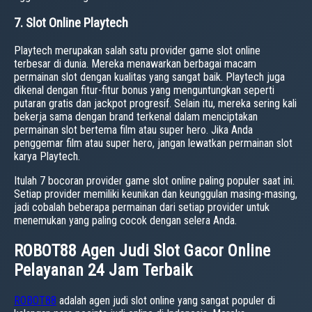
7. Slot Online Playtech
Playtech merupakan salah satu provider game slot online
terbesar di dunia. Mereka menawarkan berbagai macam
permainan slot dengan kualitas yang sangat baik. Playtech juga
dikenal dengan fitur-fitur bonus yang menguntungkan seperti
putaran gratis dan jackpot progresif. Selain itu, mereka sering kali
bekerja sama dengan brand terkenal dalam menciptakan
permainan slot bertema film atau super hero. Jika Anda
penggemar film atau super hero, jangan lewatkan permainan slot
karya Playtech.
Itulah 7 bocoran provider game slot online paling populer saat ini.
Setiap provider memiliki keunikan dan keunggulan masing-masing,
jadi cobalah beberapa permainan dari setiap provider untuk
menemukan yang paling cocok dengan selera Anda.
ROBOT88 Agen Judi Slot Gacor Online
Pelayanan 24 Jam Terbaik
ROBOT88
adalah agen judi slot online yang sangat populer di