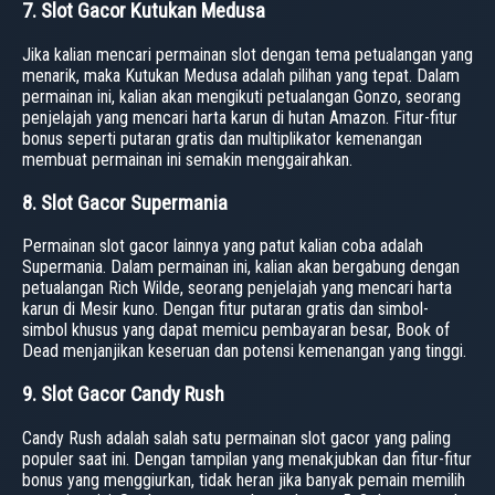
7. Slot Gacor Kutukan Medusa
Jika kalian mencari permainan slot dengan tema petualangan yang
menarik, maka Kutukan Medusa adalah pilihan yang tepat. Dalam
permainan ini, kalian akan mengikuti petualangan Gonzo, seorang
penjelajah yang mencari harta karun di hutan Amazon. Fitur-fitur
bonus seperti putaran gratis dan multiplikator kemenangan
membuat permainan ini semakin menggairahkan.
8. Slot Gacor Supermania
Permainan slot gacor lainnya yang patut kalian coba adalah
Supermania. Dalam permainan ini, kalian akan bergabung dengan
petualangan Rich Wilde, seorang penjelajah yang mencari harta
karun di Mesir kuno. Dengan fitur putaran gratis dan simbol-
simbol khusus yang dapat memicu pembayaran besar, Book of
Dead menjanjikan keseruan dan potensi kemenangan yang tinggi.
9. Slot Gacor Candy Rush
Candy Rush adalah salah satu permainan slot gacor yang paling
populer saat ini. Dengan tampilan yang menakjubkan dan fitur-fitur
bonus yang menggiurkan, tidak heran jika banyak pemain memilih