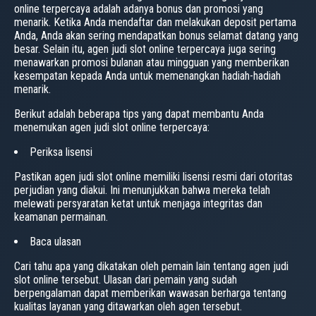
online terpercaya adalah adanya bonus dan promosi yang
menarik. Ketika Anda mendaftar dan melakukan deposit pertama
Anda, Anda akan sering mendapatkan bonus selamat datang yang
besar. Selain itu, agen judi slot online terpercaya juga sering
menawarkan promosi bulanan atau mingguan yang memberikan
kesempatan kepada Anda untuk memenangkan hadiah-hadiah
menarik.
Berikut adalah beberapa tips yang dapat membantu Anda
menemukan agen judi slot online terpercaya:
Periksa lisensi
Pastikan agen judi slot online memiliki lisensi resmi dari otoritas
perjudian yang diakui. Ini menunjukkan bahwa mereka telah
melewati persyaratan ketat untuk menjaga integritas dan
keamanan permainan.
Baca ulasan
Cari tahu apa yang dikatakan oleh pemain lain tentang agen judi
slot online tersebut. Ulasan dari pemain yang sudah
berpengalaman dapat memberikan wawasan berharga tentang
kualitas layanan yang ditawarkan oleh agen tersebut.